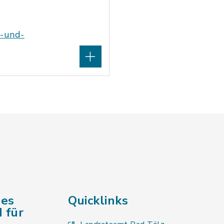
r-und-
des
Quicklinks
 für