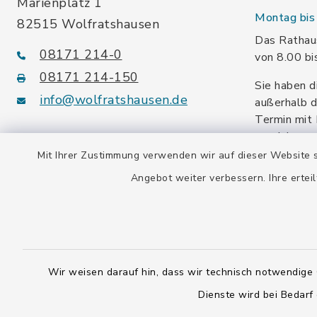
Marienplatz 1
Montag bis 
82515 Wolfratshausen
Das Rathaus
08171 214-0
von 8.00 bi
08171 214-150
Sie haben d
info@wolfratshausen.de
außerhalb d
Termin mit 
vereinbaren
facebook
instagram
youtube
Mit Ihrer Zustimmung verwenden wir auf dieser Website s
Angebot weiter verbessern. Ihre erteil
Steuernummer:
139/114/70092
Umsatzsteuer-ID:
DE128 378 377
Wir weisen darauf hin, dass wir technisch notwendige 
Dienste wird bei Bedarf
Gemeindeschlüssel:
09 173 147