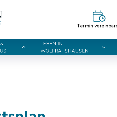
Termin vereinbar
 &
LEBEN IN
US
WOLFRATSHAUSEN
rtsplan