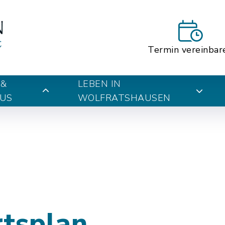
Termin vereinbar
 &
LEBEN IN
US
WOLFRATSHAUSEN
rtsplan