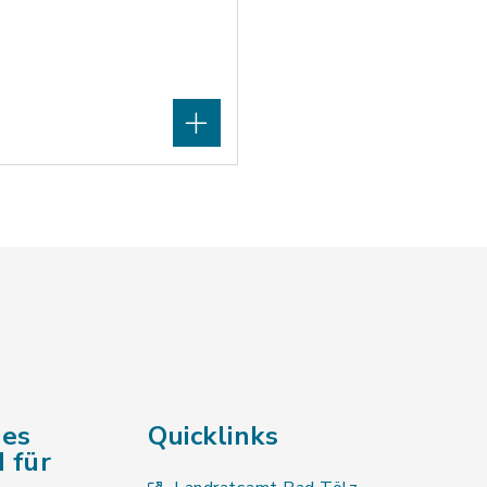
des
Quicklinks
 für