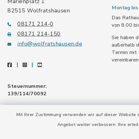
Marienplatz 1
Montag bis 
82515 Wolfratshausen
Das Rathaus
08171 214-0
von 8.00 bi
08171 214-150
Sie haben d
info@wolfratshausen.de
außerhalb d
Termin mit 
vereinbaren
facebook
instagram
youtube
Steuernummer:
139/114/70092
Umsatzsteuer-ID:
Mit Ihrer Zustimmung verwenden wir auf dieser Website s
DE128 378 377
Angebot weiter verbessern. Ihre erteil
Gemeindeschlüssel:
09 173 147