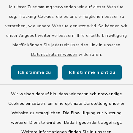
Mit Ihrer Zustimmung verwenden wir auf dieser Website
Landratsamt Bad Tölz-Wolfratshausen
sog. Tracking-Cookies, die es uns ermöglichen besser zu
Bayern-Fahrplan
verstehen, wie unsere Website genutzt wird. So können wir
BayernPortal
unser Angebot weiter verbessern. Ihre erteilte Einwilligung
hierfür können Sie jederzeit über den Link in unseren
Datenschutzhinweisen
widerrufen.
Ich stimme zu
Ich stimme nicht zu
Kontakt
Barrierefreiheit
Wir weisen darauf hin, dass wir technisch notwendige
Cookies einsetzen, um eine optimale Darstellung unserer
Datenschutz
Website zu ermöglichen. Die Einwilligung zur Nutzung
weiterer Dienste wird bei Bedarf gesondert abgefragt.
Impressum
Weitere Informationen finden Sie in unseren