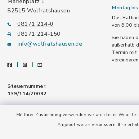
Marienplatz 1
Montag bis 
82515 Wolfratshausen
Das Rathaus
08171 214-0
von 8.00 bi
08171 214-150
Sie haben d
info@wolfratshausen.de
außerhalb d
Termin mit 
vereinbaren
facebook
instagram
youtube
Steuernummer:
139/114/70092
Umsatzsteuer-ID:
Mit Ihrer Zustimmung verwenden wir auf dieser Website s
DE128 378 377
Angebot weiter verbessern. Ihre erteil
Gemeindeschlüssel:
09 173 147