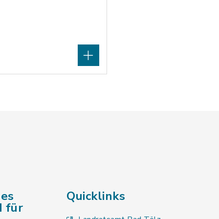
des
Quicklinks
 für