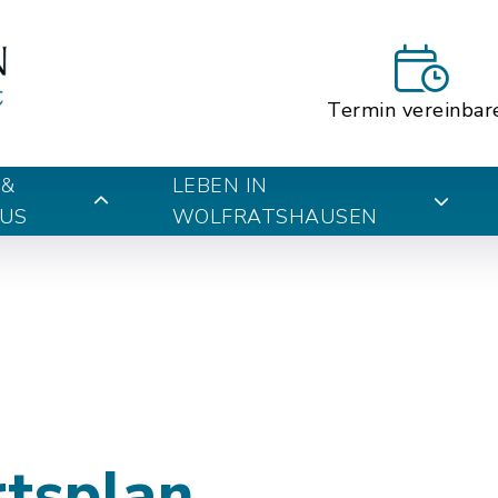
Termin vereinbar
 &
LEBEN IN
US
WOLFRATSHAUSEN
rtsplan