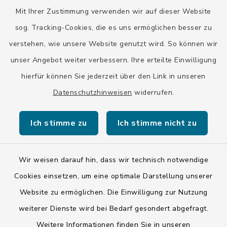
Mit Ihrer Zustimmung verwenden wir auf dieser Website
Landratsamt Bad Tölz-Wolfratshausen
sog. Tracking-Cookies, die es uns ermöglichen besser zu
Bayern-Fahrplan
verstehen, wie unsere Website genutzt wird. So können wir
BayernPortal
unser Angebot weiter verbessern. Ihre erteilte Einwilligung
hierfür können Sie jederzeit über den Link in unseren
Datenschutzhinweisen
widerrufen.
Ich stimme zu
Ich stimme nicht zu
Kontakt
Barrierefreiheit
Wir weisen darauf hin, dass wir technisch notwendige
Cookies einsetzen, um eine optimale Darstellung unserer
Datenschutz
Website zu ermöglichen. Die Einwilligung zur Nutzung
weiterer Dienste wird bei Bedarf gesondert abgefragt.
Impressum
Weitere Informationen finden Sie in unseren