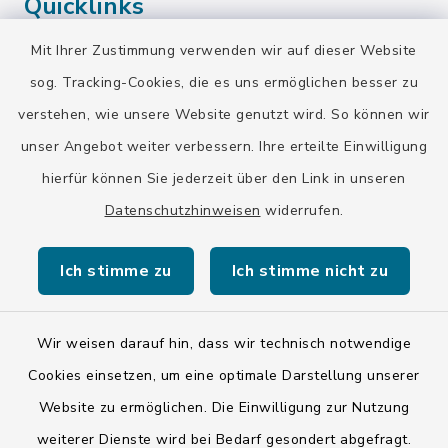
Quicklinks
Mit Ihrer Zustimmung verwenden wir auf dieser Website
Landratsamt Bad Tölz-Wolfratshausen
sog. Tracking-Cookies, die es uns ermöglichen besser zu
Bayern-Fahrplan
verstehen, wie unsere Website genutzt wird. So können wir
BayernPortal
unser Angebot weiter verbessern. Ihre erteilte Einwilligung
hierfür können Sie jederzeit über den Link in unseren
Datenschutzhinweisen
widerrufen.
Ich stimme zu
Ich stimme nicht zu
Kontakt
Barrierefreiheit
Wir weisen darauf hin, dass wir technisch notwendige
Cookies einsetzen, um eine optimale Darstellung unserer
Datenschutz
Website zu ermöglichen. Die Einwilligung zur Nutzung
weiterer Dienste wird bei Bedarf gesondert abgefragt.
Impressum