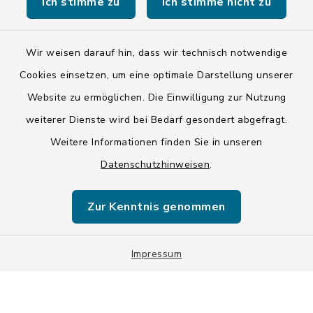
Ich stimme zu
Ich stimme nicht zu
Kontakt
Barrierefreiheit
Wir weisen darauf hin, dass wir technisch notwendige
Cookies einsetzen, um eine optimale Darstellung unserer
Datenschutz
Website zu ermöglichen. Die Einwilligung zur Nutzung
weiterer Dienste wird bei Bedarf gesondert abgefragt.
Impressum
Weitere Informationen finden Sie in unseren
LSI-Siegel
Datenschutzhinweisen
.
Hinweise
Zur Kenntnis genommen
Datenschutzgrundverordnung
Impressum
Sitemap
Cookie-Einstellungen