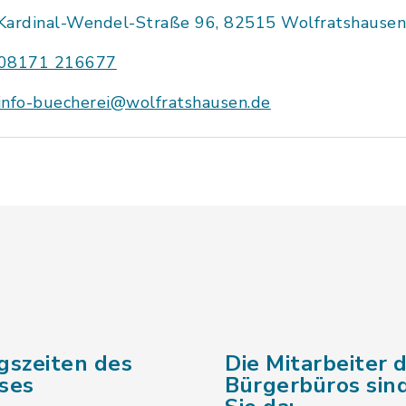
Kardinal-Wendel-Straße 96, 82515 Wolfratshause
08171 216677
info-buecherei@wolfratshausen.de
gszeiten des
Die Mitarbeiter 
ses
Bürgerbüros sind