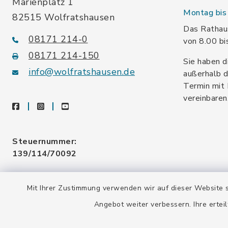
Marienplatz 1
Montag bis 
82515 Wolfratshausen
Das Rathaus
08171 214-0
von 8.00 bi
08171 214-150
Sie haben d
info@wolfratshausen.de
außerhalb d
Termin mit 
vereinbaren
facebook
instagram
youtube
Steuernummer:
139/114/70092
Umsatzsteuer-ID:
Mit Ihrer Zustimmung verwenden wir auf dieser Website s
DE128 378 377
Angebot weiter verbessern. Ihre erteil
Gemeindeschlüssel:
09 173 147