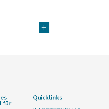
n
des
Quicklinks
 für