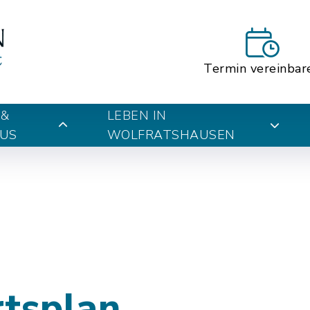
Termin vereinbar
 &
LEBEN IN
US
WOLFRATSHAUSEN
rtsplan