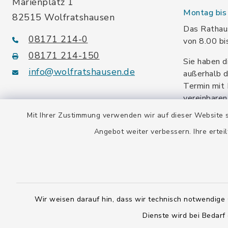
Marienplatz 1
Montag bis 
82515 Wolfratshausen
Das Rathaus
08171 214-0
von 8.00 bi
08171 214-150
Sie haben d
info@wolfratshausen.de
außerhalb d
Termin mit 
vereinbaren
facebook
instagram
youtube
Mit Ihrer Zustimmung verwenden wir auf dieser Website s
Angebot weiter verbessern. Ihre erteil
Steuernummer:
139/114/70092
Umsatzsteuer-ID:
DE128 378 377
Wir weisen darauf hin, dass wir technisch notwendige 
Gemeindeschlüssel:
Dienste wird bei Bedarf
09 173 147