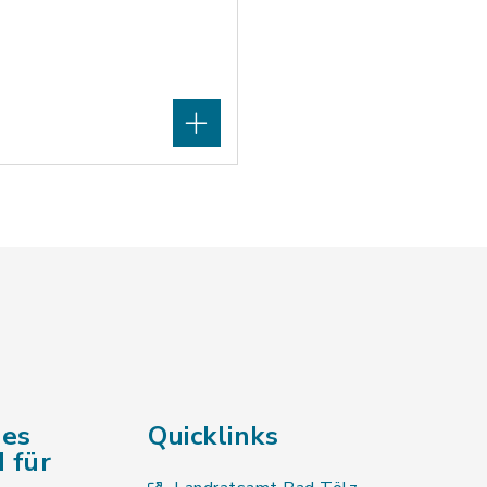
des
Quicklinks
 für