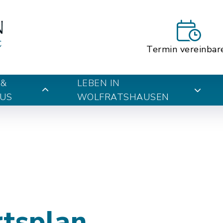
Termin vereinbar
 &
LEBEN IN
US
WOLFRATSHAUSEN
rtsplan