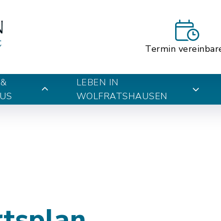
Termin vereinbar
 &
LEBEN IN
US
WOLFRATSHAUSEN
rtsplan