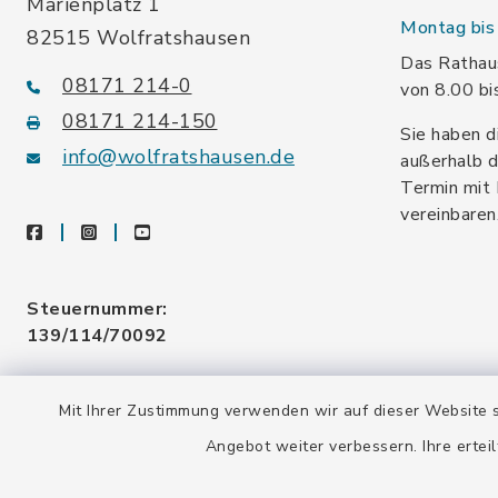
Marienplatz 1
Montag bis 
82515 Wolfratshausen
Das Rathaus
08171 214-0
von 8.00 bi
08171 214-150
Sie haben d
info@wolfratshausen.de
außerhalb d
Termin mit 
vereinbaren
facebook
instagram
youtube
Steuernummer:
139/114/70092
Umsatzsteuer-ID:
Mit Ihrer Zustimmung verwenden wir auf dieser Website s
DE128 378 377
Angebot weiter verbessern. Ihre erteil
Gemeindeschlüssel:
09 173 147