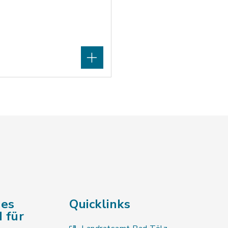
des
Quicklinks
 für